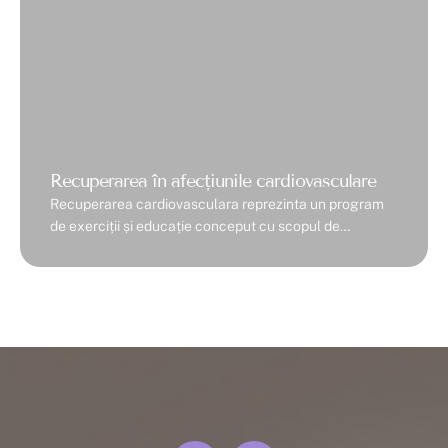
Recuperarea în afecțiunile cardiovasculare
Recuperarea cardiovasculara reprezinta un program
de exerciții și educație conceput cu scopul de
refacere a capacității funcționale la o persoană care a
fost supusă unei intervenţii de chirurgie cardiacă sau
toracică sau care suferă de o boală cardiovasculară, în
vederea obținerii celui mai bun nivel posibil de
autonomie, calitate a vieţii, psiho-emotional și
reintegrare socio-profesională.