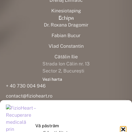
Drenaj Limfatic
Kinesiotaping
Echipa
Dr. Roxana Dragomir
Fabian Bucur
Vlad Constantin
Cătălin Ilie
Strada Ion Călin nr. 13
Sector 2, București
Vezi harta
+ 40 730 004 946
contact@fizioheart.ro
Copyright
© Fizio Heart 2026 - All Rights Reserved
Vă păstrăm