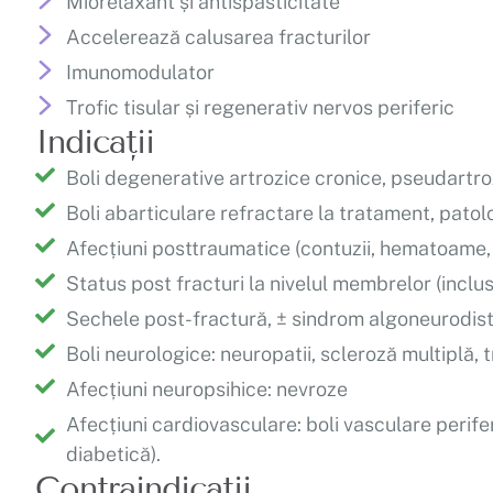
Miorelaxant și antispasticitate
Accelerează calusarea fracturilor
Imunomodulator
Trofic tisular și regenerativ nervos periferic
Indicații
Boli degenerative artrozice cronice, pseudartr
Boli abarticulare refractare la tratament, pato
Afecțiuni posttraumatice (contuzii, hematoame,
Status post fracturi la nivelul membrelor (inclu
Sechele post-fractură, ± sindrom algoneurodist
Boli neurologice: neuropatii, scleroză multiplă
Afecțiuni neuropsihice: nevroze
Afecțiuni cardiovasculare: boli vasculare perife
diabetică).
Contraindicații