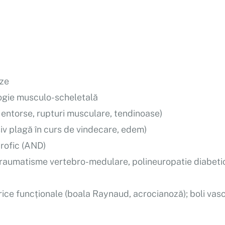
oze
logie musculo-scheletală
 entorse, rupturi musculare, tendinoase)
siv plagă în curs de vindecare, edem)
rofic (AND)
, traumatisme vertebro-medulare, polineuropatie diabeti
rice funcționale (boala Raynaud, acrocianoză); boli vas