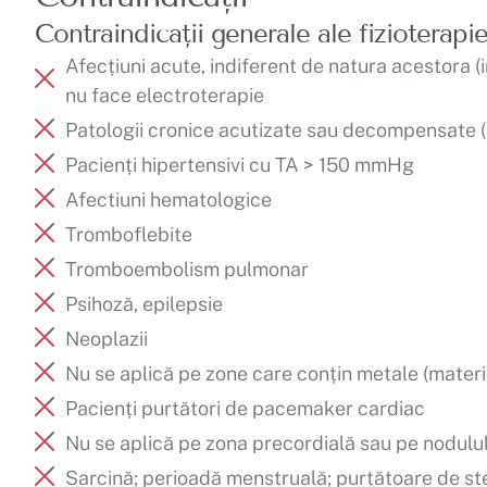
Contraindicații generale ale fizioterapie
Afecțiuni acute, indiferent de natura acestora (
nu face electroterapie
Patologii cronice acutizate sau decompensate (i
Pacienți hipertensivi cu TA > 150 mmHg
Afectiuni hematologice
Tromboflebite
Tromboembolism pulmonar
Psihoză, epilepsie
Neoplazii
Nu se aplică pe zone care conțin metale (materi
Pacienți purtători de pacemaker cardiac
Nu se aplică pe zona precordială sau pe nodulul
Sarcină; perioadă menstruală; purtătoare de ste