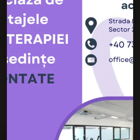
Pagini
Despre noi
Domenii de activitate
Prețuri
Contact
Tratamente
Kinetoterapie
Electroterapie
Ultrasunet
Laser Terapeutic