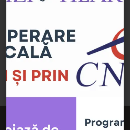
Ține-mă minte
AUTENTIFICARE
Ai uitat parola?