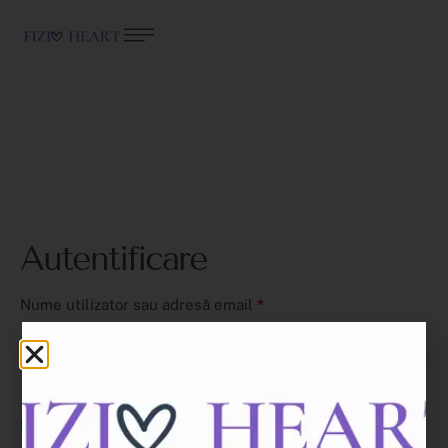
Autentificare
Nume utilizator sau adresă email
*
Parolă
*