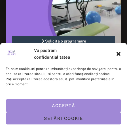
Magnetoterapie
Terapia TECAR
Drenaj Limfatic
Kinesiotaping
Echipa
Solicită o programare
Dr. Roxana Dragomir
Vă păstrăm
Fabian Bucur
confidențialitatea
Vlad Constantin
Folosim cookie-uri pentru a îmbunătăți experiența de navigare, pentru a
analiza utilizarea site-ului și pentru a oferi funcționalități optime.
Cătălin Ilie
Poți accepta utilizarea acestora sau îți poți modifica preferințele în
Strada Ion Călin nr. 13
orice moment.
Sector 2, București
Vezi harta
+ 40 730 004 946
ACCEPTĂ
contact@fizioheart.ro
SETĂRI COOKIE